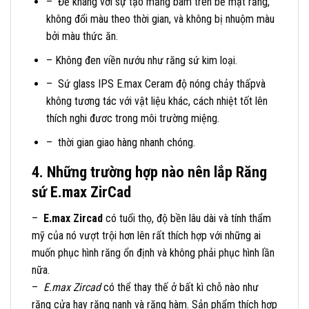
– Đề kháng với sự tạo mảng bám trên bề mặt răng,
không đổi màu theo thời gian, và không bị nhuộm màu
bởi màu thức ăn.
– Không đen viền nướu như răng sứ kim loại.
– Sứ glass IPS E.max Ceram độ nóng chảy thấpvà
không tương tác với vật liệu khác, cách nhiệt tốt lên
thích nghi đươc trong môi trường miệng.
– thời gian giao hàng nhanh chóng.
4. Những trường hợp nào nên lắp Răng
sứ E.max ZirCad
–
E.max Zircad
có tuổi thọ, độ bền lâu dài và tính thẩm
mỹ của nó vượt trội hơn lên rất thích hợp với những ai
muốn phục hình răng ổn định và không phải phục hình lần
nữa.
–
E.max Zircad
có thể thay thế ở bất kì chỗ nào như
răng cửa hay răng nanh và răng hàm. Sản phẩm thích hợp