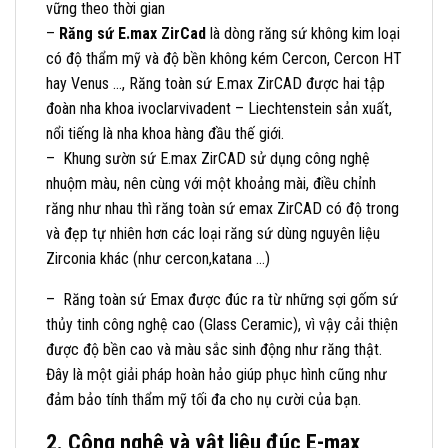
vững theo thời gian
–
Răng sứ E.max ZirCad
là dòng răng sứ không kim loại
có độ thẩm mỹ và độ bền không kém Cercon, Cercon HT
hay Venus …, Răng toàn sứ E.max ZirCAD được hai tập
đoàn nha khoa ivoclarvivadent – Liechtenstein sản xuất,
nổi tiếng là nha khoa hàng đầu thế giới.
– Khung sườn sứ E.max ZirCAD sử dụng công nghệ
nhuộm màu, nên cùng với một khoảng mài, điều chỉnh
răng như nhau thì răng toàn sứ emax ZirCAD có độ trong
và đẹp tự nhiên hơn các loại răng sứ dùng nguyên liệu
Zirconia khác (như cercon,katana …)
– Răng toàn sứ Emax được đúc ra từ những sợi gốm sứ
thủy tinh công nghệ cao (Glass Ceramic), vì vậy cải thiện
được độ bền cao và màu sắc sinh động như răng thật.
Đây là một giải pháp hoàn hảo giúp phục hình cũng như
đảm bảo tính thẩm mỹ tối đa cho nụ cười của bạn.
2. Công nghệ và vật liệu đúc E-max