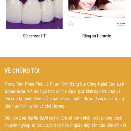
Sứ cercon HT
Răng sứ Ht-smile
VỀ CHÚNG TÔI
Trung Tâm Phân Phối và Phục Hình Răng Giả Công Nghệ Cao
Lab
Smile Gold
với đội ngũ bác sĩ nha khoa giỏi, kinh nghiêm cao và
đội ngũ kĩ thuật viên nhiều năm trong nghề, được đánh giá là trung
tâm hục hình uy tín và chất lượng.
Đến với
Lab Smile Gold
quý khách sẽ cảm nhận một phong cách
chuyên nghiệp từ lúc được đón tiếp ở quầy tiếp tân cho đến khi kết