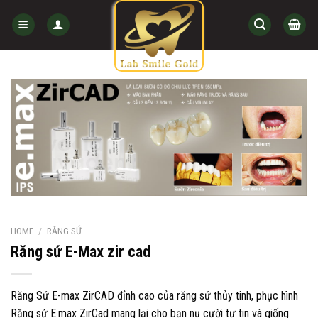
Skip
to
content
HOME
/
RĂNG SỨ
Răng sứ E-Max zir cad
Răng Sứ E-max ZirCAD đỉnh cao của răng sứ thủy tinh, phục hình
Răng sứ E.max ZirCad mang lại cho bạn nụ cười tự tin và giống